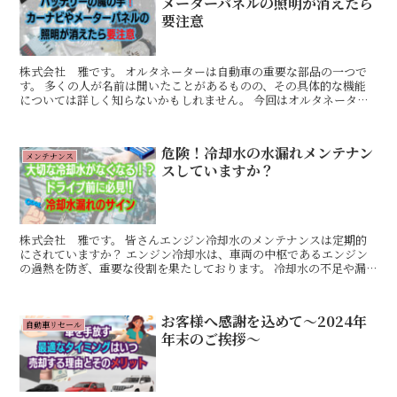
メーターパネルの照明が消えたら
要注意
株式会社 雅です。 オルタネーターは自動車の重要な部品の一つで
す。 多くの人が名前は聞いたことがあるものの、その具体的な機能
については詳しく知らないかもしれません。 今回はオルタネーター
の役割、故障サイン等解説していきます。 解説 オルタネ...
危険！冷却水の水漏れメンテナン
メンテナンス
スしていますか？
株式会社 雅です。 皆さんエンジン冷却水のメンテナンスは定期的
にされていますか？ エンジン冷却水は、車両の中枢であるエンジン
の過熱を防ぎ、重要な役割を果たしております。 冷却水の不足や漏
れを防ぐためには、日々のメンテナンスや点検が欠かせませ...
お客様へ感謝を込めて～2024年
自動車リセール
年末のご挨拶～