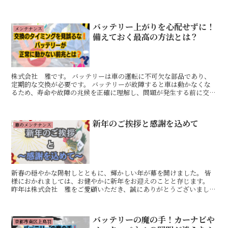
目を果たしています。 このため、ファンベルトの適切な状...
バッテリー上がりを心配せずに！
メンテナンス
備えておく最高の方法とは？
株式会社 雅です。 バッテリーは車の運転に不可欠な部品であり、
定期的な交換が必要です。 バッテリーが故障すると車は動かなくな
るため、寿命や故障の兆候を正確に理解し、問題が発生する前に交換
することが重要です。 解説 バッテリーの寿命は？ バッ...
新年のご挨拶と感謝を込めて
車のメンテナンス
新春の穏やかな陽射しとともに、輝かしい年が幕を開けました。 皆
様におかれましては、お健やかに新年をお迎えのことと存じます。
昨年は株式会社 雅をご愛顧いただき、誠にありがとうございまし
た。 お車を通じて、皆様の日常をより豊かに、そして安全に...
バッテリーの魔の手！カーナビや
京都市南区上鳥羽