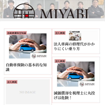
自動車保険豆知識
法人車両
法人車両の修理代がかか
りにくい乗り方
法人車両
自動車保険の基本的な知
識
法人車両
減価償却を税理士に丸投
げは危険！