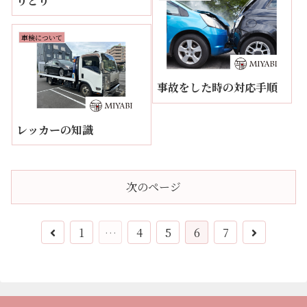
りとり
車検について
事故をした時の対応手順
レッカーの知識
次のページ
前
次
1
…
4
5
6
7
へ
へ