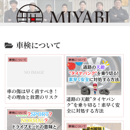
車検について
車検について
車検について
車の傷は早く直すべき！
その理由と放置のリスク
道路の天敵”タイヤパン
ク”を乗り切る！素早く安
全に対処する方法
車検について
車検について