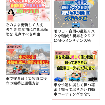
そのまま更新して大丈
夫？ 新年度前に自動車保
雨の日・夜間の運転リス
険を 見直すべき理由
クを軽減！視界をクリア
に保つメンテナンス術
車検について
車検について
車で守る命！災害時に役
立つ備蓄と避難方法
車を永遠に美しく保つ秘
密！知っておきたい自動
車コーティングの全て