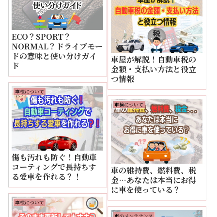
ECO？SPORT？
NORMAL？ドライブモー
ドの意味と使い分けガイ
車屋が解説！自動車税の
ド
金額・支払い方法と役立
つ情報
車検について
車検について
傷も汚れも防ぐ！自動車
コーティングで長持ちす
車の維持費、燃料費、税
る愛車を作れる？！
金…あなたは本当にお得
に車を使っている？
車検について
車のメンテナンス