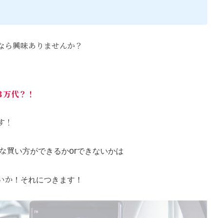
なら興味ありませんか？
３万代？！
す！
な買
or
い方ができるか
できないかは
いか
！それにつきます！