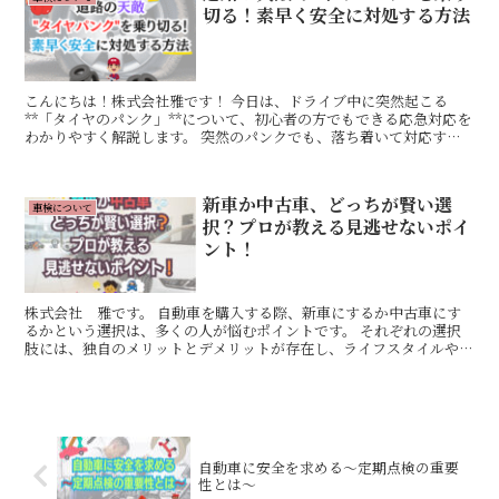
切る！素早く安全に対処する方法
こんにちは！株式会社雅です！ 今日は、ドライブ中に突然起こる
**「タイヤのパンク」**について、初心者の方でもできる応急対応を
わかりやすく解説します。 突然のパンクでも、落ち着いて対応すれ
ば大丈夫です！ 慌てずに、正しい手順を踏めば危険を回...
新車か中古車、どっちが賢い選
車検について
択？プロが教える見逃せないポイ
ント！
株式会社 雅です。 自動車を購入する際、新車にするか中古車にす
るかという選択は、多くの人が悩むポイントです。 それぞれの選択
肢には、独自のメリットとデメリットが存在し、ライフスタイルや予
算、優先事項によって最適な選択が異なります。 この記事...
自動車に安全を求める〜定期点検の重要
性とは〜