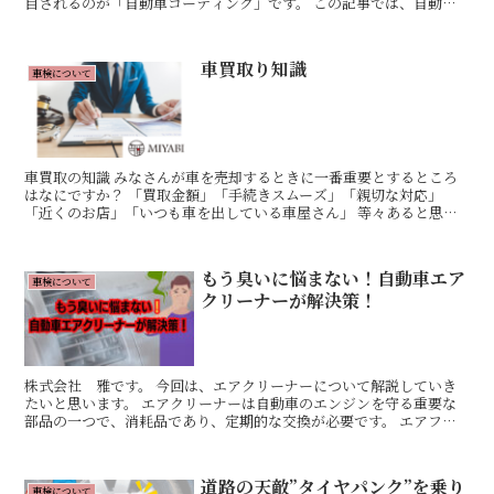
目されるのが「自動車コーティング」です。 この記事では、自動車
コーティングの基本的な知識や種類、そしてそのメリットに...
車買取り知識
車検について
車買取の知識 みなさんが車を売却するときに一番重要とするところ
はなにですか？ 「買取金額」「手続きスムーズ」「親切な対応」
「近くのお店」「いつも車を出している車屋さん」 等々あると思い
ますが、やはり・・・「少しでも高く売りたい！！」 これが...
もう臭いに悩まない！自動車エア
車検について
クリーナーが解決策！
株式会社 雅です。 今回は、エアクリーナーについて解説していき
たいと思います。 エアクリーナーは自動車のエンジンを守る重要な
部品の一つで、消耗品であり、定期的な交換が必要です。 エアフィ
ルターの機能、交換のタイミング、汚れた状態で使用し続け...
道路の天敵”タイヤパンク”を乗り
車検について