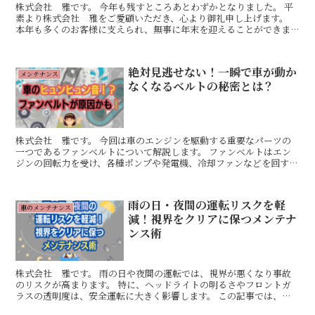
株式会社 雅です。 今年も残すところあとわずかとなりました。 平
素より株式会社 雅をご愛顧いただき、心より御礼申し上げます。
本年も多くのお客様に支えられ、無事に年末を迎えることができま
した。 スタッフ一同、心より感謝申し上げます。 202...
絶対見逃せない！一瞬で車が動か
メンテナンス
なくなるベルトの秘密とは？
株式会社 雅です。 今回は車のエンジンを駆動する重要なパーツの
一つであるファンベルトについて解説します。 ファンベルトはエン
ジンの回転力を受け、各種ポンプや発電機、冷却ファンなどを回す役
目を果たしています。 このため、ファンベルトの適切な状...
雨の日・夜間の運転リスクを軽
車のメンテナンス
減！視界をクリアに保つメンテナ
ンス術
株式会社 雅です。 雨の日や夜間の運転では、視界が悪くなり事故
のリスクが高まります。 特に、ヘッドライトの明るさやフロントガ
ラスの透明度は、安全運転に大きく影響します。 この記事では、視
界を確保するためのヘッドライトとガラスのメンテナンス方...