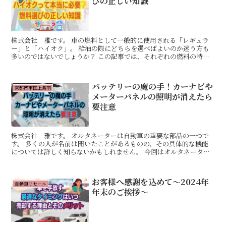
びの正しい知識
株式会社 雅です。 車の燃料として一般的に使用される「レギュラ
ー」と「ハイオク」。 給油の際にどちらを選べばよいのか迷う方も
多いのではないでしょうか？ この記事では、それぞれの燃料の特徴
や違い、エンジンへの影響を分かりやすく解説します。 レ...
バッテリーの魔の手！カーナビや
京都市南区上鳥羽
メーターパネルの照明が消えたら
要注意
株式会社 雅です。 オルタネーターは自動車の重要な部品の一つで
す。 多くの人が名前は聞いたことがあるものの、その具体的な機能
については詳しく知らないかもしれません。 今回はオルタネーター
の役割、故障サイン等解説していきます。 解説 オルタネ...
お客様へ感謝を込めて～2024年
自動車リセール
年末のご挨拶～